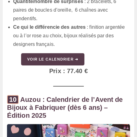
Quantité/nombre de surprises
: 2 bracelets, 6
paires de boucles d’oreille, 6 chaînes avec
pendentifs.
Ce qui le différencie des autres
: finition argentée
ou à l’or rose au choix, bijoux réalisés par des
designers français.
VOIR LE CALENDRIER ➜
Prix : 77.40 €
Auzou : Calendrier de l’Avent de
Bijoux à Fabriquer (dès 6 ans) –
Édition 2025